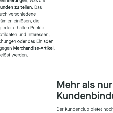
serinnerungen
, was die
eunden zu teilen
. Das
durch verschiedene
ämien einlösen, die
lieder erhalten Punkte
ofildaten und Interessen,
chungen oder das Einladen
 gegen
Merchandise-Artikel
,
elöst werden.
Mehr als nur
Kundenbind
Der Kundenclub bietet noc