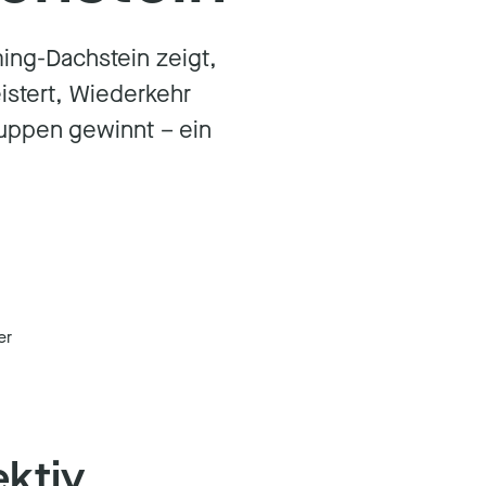
ming-Dachstein zeigt,
istert, Wiederkehr
uppen gewinnt – ein
er
ektiv