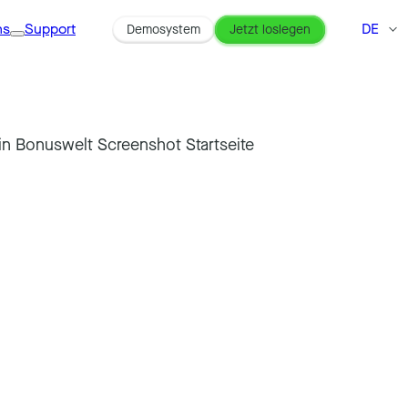
ns
Support
DE
Demosystem
Jetzt loslegen