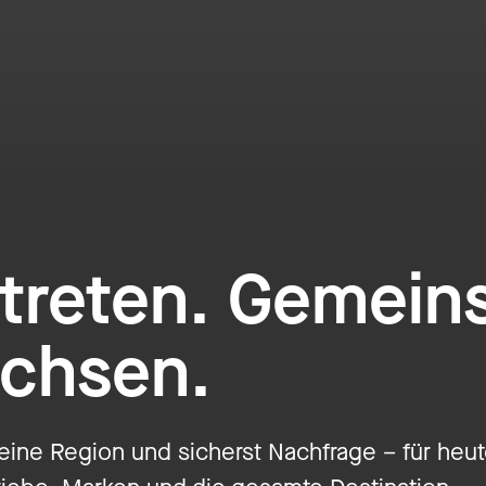
uftreten. Gemei
achsen.
deine Region und sicherst Nachfrage – für he