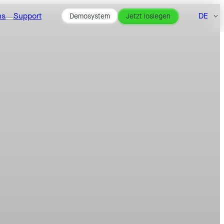
ns
Support
DE
Demosystem
Jetzt loslegen