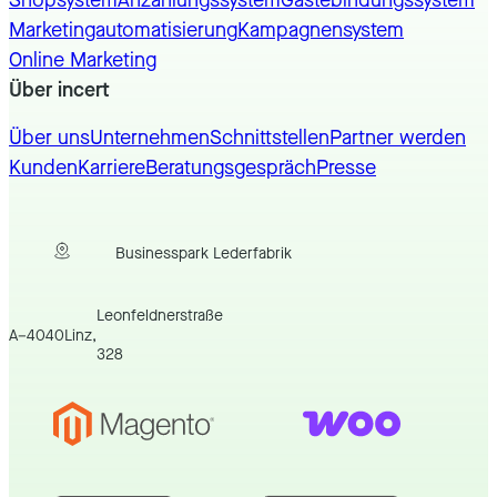
Shopsystem
Anzahlungssystem
Gästebindungssystem
Marketingautomatisierung
Kampagnensystem
Online Marketing
Über incert
Über uns
Unternehmen
Schnittstellen
Partner werden
Kunden
Karriere
Beratungsgespräch
Presse
Businesspark Lederfabrik
Leonfeldnerstraße
A
–
4040
Linz
,
328