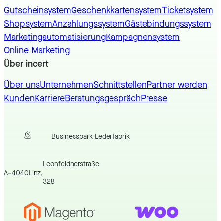
Gutscheinsystem
Geschenkkartensystem
Ticketsystem
Shopsystem
Anzahlungssystem
Gästebindungssystem
Marketingautomatisierung
Kampagnensystem
Online Marketing
Über incert
Über uns
Unternehmen
Schnittstellen
Partner werden
Kunden
Karriere
Beratungsgespräch
Presse
Businesspark Lederfabrik
Leonfeldnerstraße
A
–
4040
Linz
,
328