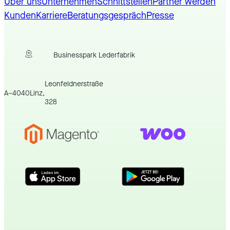
Über uns
Unternehmen
Schnittstellen
Partner werden
Kunden
Karriere
Beratungsgespräch
Presse
Businesspark Lederfabrik
Leonfeldnerstraße
A
–
4040
Linz
,
328