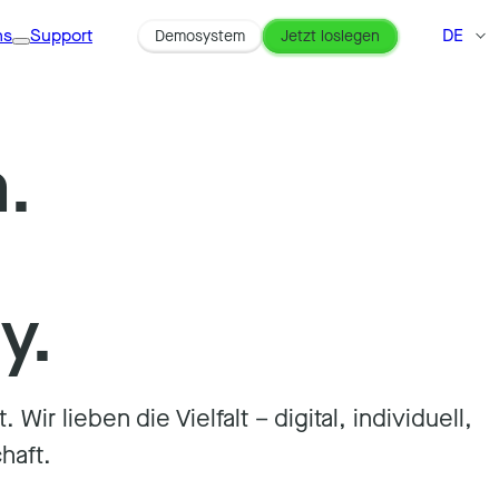
ns
Support
DE
Demosystem
Jetzt loslegen
.
y.
r lieben die Vielfalt – digital, individuell,
haft.