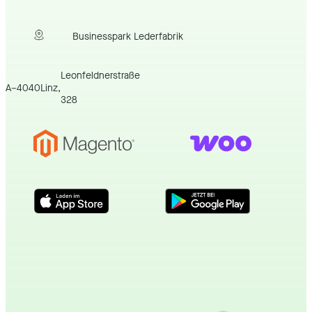
Businesspark Lederfabrik
Leonfeldnerstraße
A
–
4040
Linz
,
328