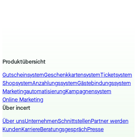
Produktübersicht
Gutscheinsystem
Geschenkkartensystem
Ticketsystem
Shopsystem
Anzahlungssystem
Gästebindungssystem
Marketingautomatisierung
Kampagnensystem
Online Marketing
Über incert
Über uns
Unternehmen
Schnittstellen
Partner werden
Kunden
Karriere
Beratungsgespräch
Presse