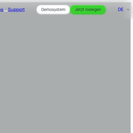
ns
Support
DE
Demosystem
Jetzt loslegen