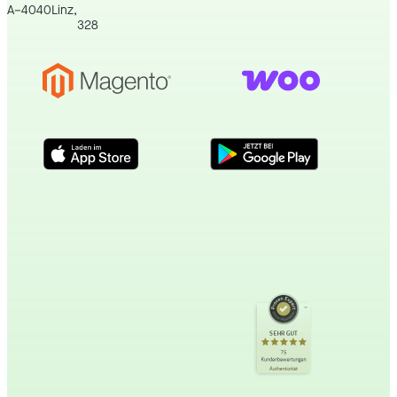
A
–
4040
Linz
,
328
Kundenbewertungen und Erfahrungen zu
incert eTourismus
SEHR GUT
SEHR GUT
%
100
75
Kundenbewertungen
Empfehlungen auf
Authentizität
ProvenExpert.com
5,00
/
4,89
34
41