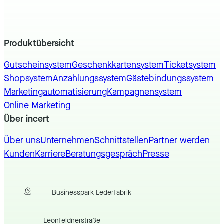
Produktübersicht
Gutscheinsystem
Geschenkkartensystem
Ticketsystem
Shopsystem
Anzahlungssystem
Gästebindungssystem
Marketingautomatisierung
Kampagnensystem
Online Marketing
Über incert
Über uns
Unternehmen
Schnittstellen
Partner werden
Kunden
Karriere
Beratungsgespräch
Presse
Businesspark Lederfabrik
Leonfeldnerstraße