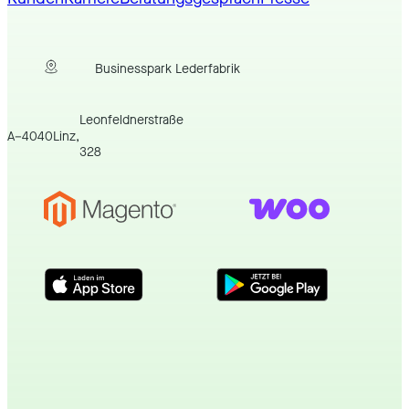
Businesspark Lederfabrik
Leonfeldnerstraße
A
–
4040
Linz
,
328