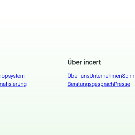
Über incert
hopsystem
Über uns
Unternehmen
Schni
matisierung
Beratungsgespräch
Presse