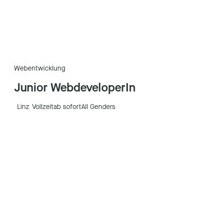
Webentwicklung
Junior WebdeveloperIn
Linz
Vollzeit
ab sofort
All Genders