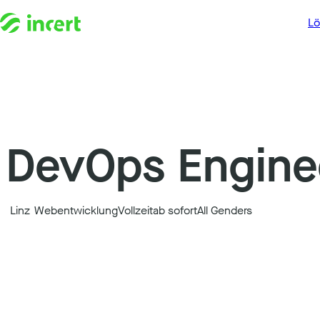
Zum Inhalt springen
L
DevOps Engine
Linz
Webentwicklung
Vollzeit
ab sofort
All Genders