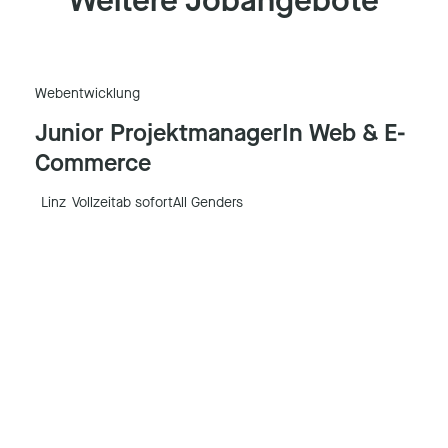
Weitere Jobangebote
Webentwicklung
Junior ProjektmanagerIn Web & E-
Commerce
Linz
Vollzeit
ab sofort
All Genders