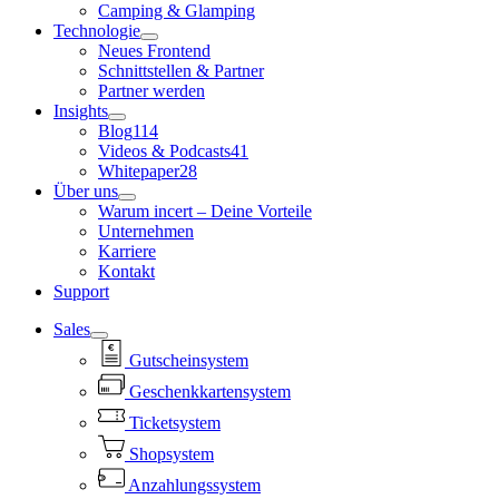
Camping & Glamping
Technologie
Neues Frontend
Schnittstellen & Partner
Partner werden
Insights
Blog
114
Videos & Podcasts
41
Whitepaper
28
Über uns
Warum incert – Deine Vorteile
Unternehmen
Karriere
Kontakt
Support
Sales
Gutscheinsystem
Geschenkkartensystem
Ticketsystem
Shopsystem
Anzahlungssystem