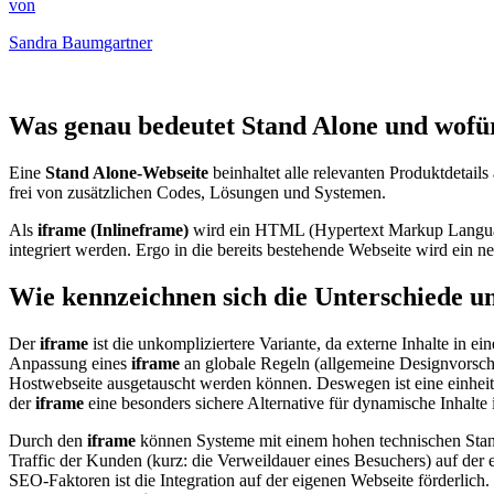
von
Sandra Baumgartner
Was genau bedeutet Stand Alone und wofür
Eine
Stand Alone-Webseite
beinhaltet alle relevanten Produktdetail
frei von zusätzlichen Codes, Lösungen und Systemen.
Als
iframe (Inlineframe)
wird ein HTML (Hypertext Markup Language
integriert werden. Ergo in die bereits bestehende Webseite wird ein 
Wie kennzeichnen sich die Unterschiede un
Der
iframe
ist die unkompliziertere Variante, da externe Inhalte in 
Anpassung eines
iframe
an globale Regeln (allgemeine Designvorschr
Hostwebseite ausgetauscht werden können. Deswegen ist eine einheitl
der
iframe
eine besonders sichere Alternative für dynamische Inhalte i
Durch den
iframe
können Systeme mit einem hohen technischen Standar
Traffic der Kunden (kurz: die Verweildauer eines Besuchers) auf der 
SEO-Faktoren ist die Integration auf der eigenen Webseite förderl