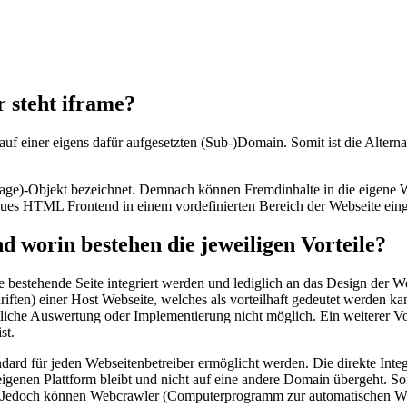
 steht iframe?
s auf einer eigens dafür aufgesetzten (Sub-)Domain. Somit ist die Alter
)-Objekt bezeichnet. Demnach können Fremdinhalte in die eigene Web
neues HTML Frontend in einem vordefinierten Bereich der Webseite eing
d worin bestehen die jeweiligen Vorteile?
eine bestehende Seite integriert werden und lediglich an das Design der
iften) einer Host Webseite, welches als vorteilhaft gedeutet werden k
iche Auswertung oder Implementierung nicht möglich. Ein weiterer Vor
st.
d für jeden Webseitenbetreiber ermöglicht werden. Die direkte Integrat
eigenen Plattform bleibt und nicht auf eine andere Domain übergeht. So
ich. Jedoch können Webcrawler (Computerprogramm zur automatischen W